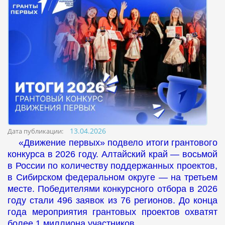
13.04.2026
Дата публикации:
«Движение первых» подвело итоги грантового
конкурса в 2026 году. Алтайский край — восьмой
в России по количеству поддержанных проектов,
в Сибирском федеральном округе — на третьем
месте. Победителями конкурсного отбора в 2026
году стали 496 заявок из 76 регионов. До конца
года мероприятия грантовых проектов охватят
более 1 миллиона участников.