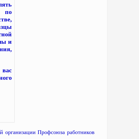
лять
 по
тве,
азцы
тной
лы и
ния,
 вас
ного
ой организации Профсоюза работников