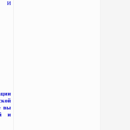
а и
ации
ской
е вы
ой и