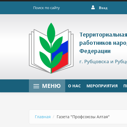
Перейти к основному содержанию
Вход
Форма поиска
Территориальная
работников наро
Федерации
г. Рубцовска и Руб
МЕНЮ
О НАС
МЕРОПРИЯТИЯ
П
Главная
Газета "Профсоюзы Алтая"